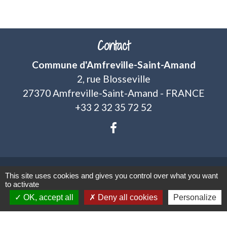
Contact
Commune d'Amfreville-Saint-Amand
2, rue Blosseville
27370 Amfreville-Saint-Amand - FRANCE
+33 2 32 35 72 52
This site uses cookies and gives you control over what you want
Mentions légales
-
Politique de confidentialité
-
to activate
OK, accept all
Deny all cookies
Personalize
Accessibilité
-
Plan du site
-
Gestion des cookies