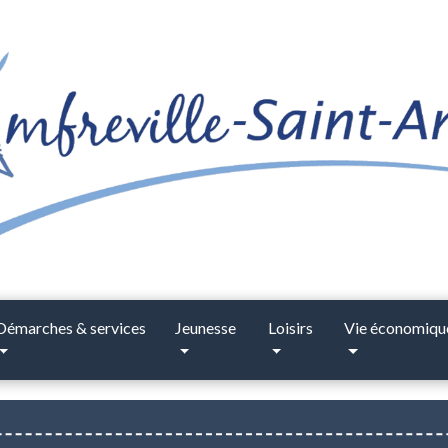
Démarches & services
Jeunesse
Loisirs
Vie économiqu