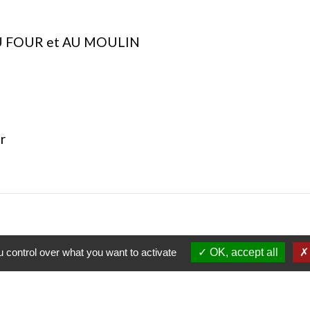
 AU FOUR et AU MOULIN
r
 control over what you want to activate
OK, accept all
Contact
Commune d'Amfreville-Saint-Amand
2, rue Blosseville