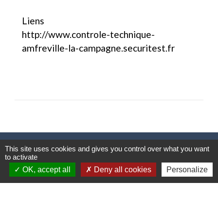
Liens
http://www.controle-technique-
amfreville-la-campagne.securitest.fr
Contact
This site uses cookies and gives you control over what you want
to activate
Commune d'Amfreville-Saint-Amand
OK, accept all
Deny all cookies
Personalize
2, rue Blosseville
27370 Amfreville-Saint-Amand - FRANCE
+33 2 32 35 72 52